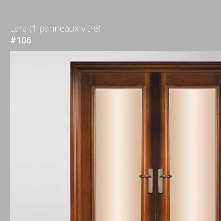
Lara (1 panneaux vitré)
#106