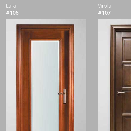
Lara
Virola
#106
#107