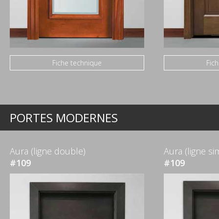
Fiche technique
Fic
PORTES MODERNES
Aura (ligne double)
Aura (ligne si
#109
#109